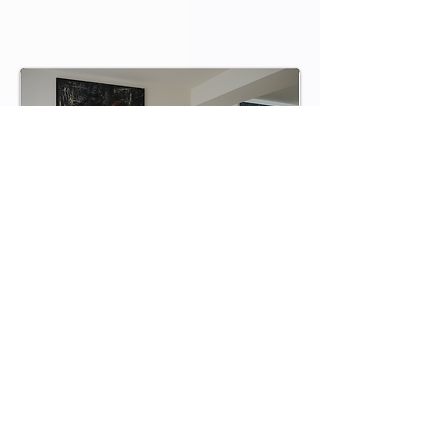
LIBRO LETTO
Un livre dans lequel sont gravés, à l'intérieur des
pages, deux corps dormeurs, l’un féminin et
l’autre masculin. Le titre joue sur le double sens :
"Letto" en effet se réfère à la fois au lit comme
objet caractéristique et indispensable de